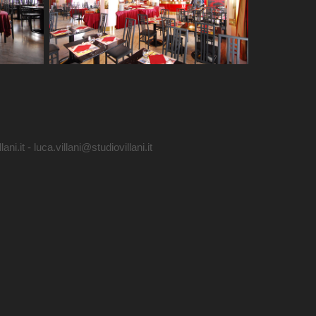
i.it - luca.villani@studiovillani.it