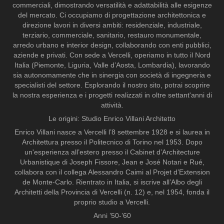
commerciali, dimostrando versatilità e adattabilità alle esigenze
del mercato. Ci occupiamo di progettazione architettonica e
direzione lavori in diversi ambiti: residenziale, industriale,
terziario, commerciale, sanitario, restauro monumentale,
arredo urbano e interior design, collaborando con enti pubblici,
aziende e privati. Con sede a Vercelli, operiamo in tutto il Nord
Italia (Piemonte, Liguria, Valle d’Aosta, Lombardia), lavorando
sia autonomamente che in sinergia con società di ingegneria e
specialisti del settore. Esplorando il nostro sito, potrai scoprire
la nostra esperienza e i progetti realizzati in oltre settant'anni di
attività.
Le origini: Studio Enrico Villani Architetto
Enrico Villani nasce a Vercelli l’8 settembre 1928 e si laurea in
Architettura presso il Politecnico di Torino nel 1953. Dopo
un'esperienza all’estero presso il Cabinet d’Architecture
Urbanistique di Joseph Fissore, Jean e José Notari e Rué,
collabora con il collega Alessandro Caimi al Projet d’Extension
de Monte-Carlo. Rientrato in Italia, si iscrive all’Albo degli
Architetti della Provincia di Vercelli (n. 12) e, nel 1954, fonda il
proprio studio a Vercelli.
Anni ’50-’60