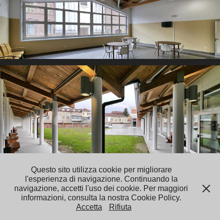
Questo sito utilizza cookie per migliorare
l'esperienza di navigazione. Continuando la
Luca Villani Architetto - Volto dei Centori 17 - 13100 Vercelli -
navigazione, accetti l'uso dei cookie. Per maggiori
Tel. 0161/215150-215556 - mail@studiovillani.it -
informazioni, consulta la nostra Cookie Policy.
luca.villani@studiovillani.it
Accetta
Rifiuta